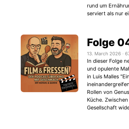
rund um Ernährun
serviert als nur 
Folge 0
13. March 2026
‧
6
In dieser Folge n
und opulente Mah
in Luis Malles "E
ineinandergreife
Rollen von Genus
Küche. Zwischen 
Gesellschaft wide