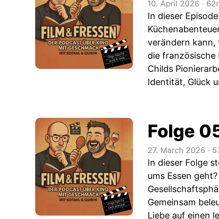
10. April 2026
‧
62m
In dieser Episode
Küchenabenteuern
verändern kann, 
die französische
Childs Pionierarb
Identität, Glück
Folge 0
27. March 2026
‧
5
In dieser Folge s
ums Essen geht? 
Gesellschaftsphä
Gemeinsam beleuc
Liebe auf einen 