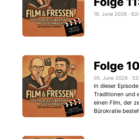
Folge 11
19. June 2026
‧
62
Folge 10
05. June 2026
‧
52
In dieser Episode
Traditionen und 
einen Film, der 
Bürokratie best