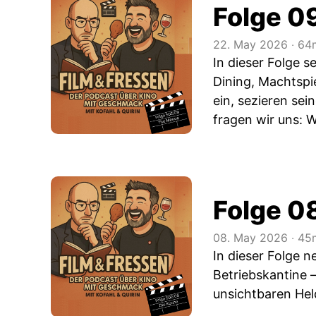
Folge 0
22. May 2026
‧
64m
In dieser Folge 
Dining, Machtspie
ein, sezieren sei
fragen wir uns: 
Folge 0
08. May 2026
‧
45m
In dieser Folge 
Betriebskantine 
unsichtbaren Hel