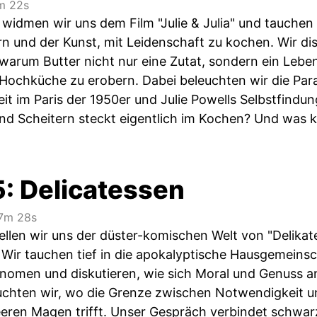
 22s
 widmen wir uns dem Film "Julie & Julia" und tauchen 
 und der Kunst, mit Leidenschaft zu kochen. Wir di
warum Butter nicht nur eine Zutat, sondern ein Leben
 Hochküche zu erobern. Dabei beleuchten wir die Para
eit im Paris der 1950er und Julie Powells Selbstfindu
 und Scheitern steckt eigentlich im Kochen? Und was k
5: Delicatessen
7m 28s
tellen wir uns der düster-komischen Welt von "Delika
Wir tauchen tief in die apokalyptische Hausgemeinsch
nomen und diskutieren, wie sich Moral und Genuss 
hten wir, wo die Grenze zwischen Notwendigkeit un
leeren Magen trifft. Unser Gespräch verbindet schwa