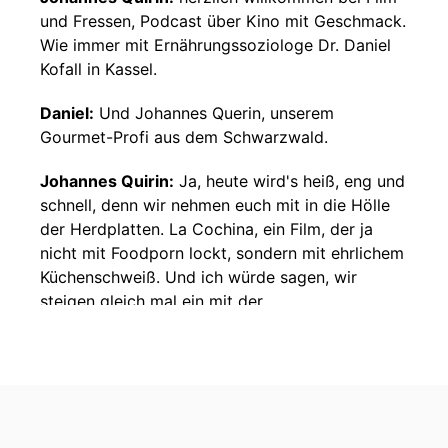
und Fressen, Podcast über Kino mit Geschmack.
Wie immer mit Ernährungssoziologe Dr. Daniel
Kofall in Kassel.
Daniel:
Und Johannes Querin, unserem
Gourmet-Profi aus dem Schwarzwald.
Johannes Quirin:
Ja, heute wird's heiß, eng und
schnell, denn wir nehmen euch mit in die Hölle
der Herdplatten. La Cochina, ein Film, der ja
nicht mit Foodporn lockt, sondern mit ehrlichem
Küchenschweiß. Und ich würde sagen, wir
steigen gleich mal ein mit der
Zusammenfassung und danach können wir
beide sagen, wie es uns denn mit diesem Film
ergangen ist. La Cochina! spielt an einem
einzigen Tag und das ist ein Wahnsinnstag. Wir
landen mitten in einer New Yorker Großküche,
die mehr nach Hochofen als nach Haute Cuisine