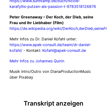
https://www.suhrkamp.de/buch/nicole-
karafyllis-putzen-als-passion-t-9783518126876
Peter Greenaway – Der Koch, der Dieb, seine
Frau und ihr Liebhaber (Film)
https://de.wikipedia.org/wiki/Der
Koch,
der
Dieb,
seine
F
Mehr Infos zu Dr. Daniel Kofahl unter:
https://www.apek-consult.de/team/dr-daniel-
kofahl/
- Kontakt:
Kofahl@apek-consult.de
Mehr Infos zu Johannes Quirin
Musik Intro/Outro von Diana
Production
Music
über Pixabay
Transkript anzeigen