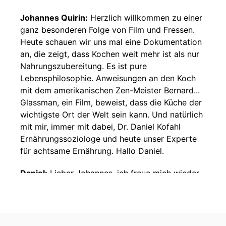
Johannes Quirin:
Herzlich willkommen zu einer
ganz besonderen Folge von Film und Fressen.
Heute schauen wir uns mal eine Dokumentation
an, die zeigt, dass Kochen weit mehr ist als nur
Nahrungszubereitung. Es ist pure
Lebensphilosophie. Anweisungen an den Koch
mit dem amerikanischen Zen-Meister Bernard...
Glassman, ein Film, beweist, dass die Küche der
wichtigste Ort der Welt sein kann. Und natürlich
mit mir, immer mit dabei, Dr. Daniel Kofahl
Ernährungssoziologe und heute unser Experte
für achtsame Ernährung. Hallo Daniel.
Daniel:
Lieber Johannes, ich freue mich wieder
mit dir hier einen neuen Film zu besprechen.
Toll, dass du es organisiert hast.
Johannes Quirin:
Ja, es ist ja unser erster Film